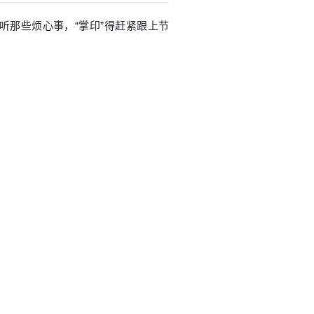
想听那些烦心事，“掌印”得赶紧跟上节