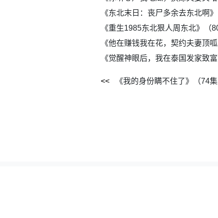
《东北末日：丧尸多余去东北啊》
《重生1985东北狠人周东北》（
《他在赚钱我在花，契约夫妻顶呱
《觉醒神眼后，我在泰国发家致富
《我的身份瞒不住了》（74
本站所有资源全部采集自网络公开网盘