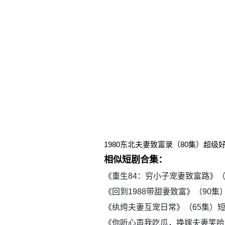
1980东北夫妻致富录（80集）超级
相似短剧合集：
《重生84：穷小子宠妻致富路》
《回到1988带甜妻致富》（90
《纨绔夫妻互宠日常》（65集）
《你听心声我吃瓜，换嫁夫妻笑哈