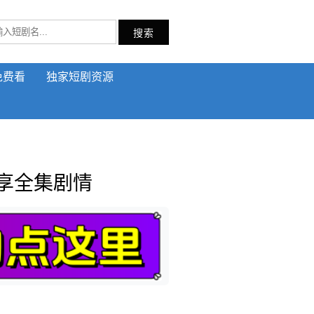
搜索
免费看
独家短剧资源
畅享全集剧情