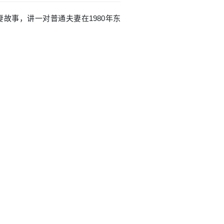
夫妻故事，讲一对普通夫妻在1980年东