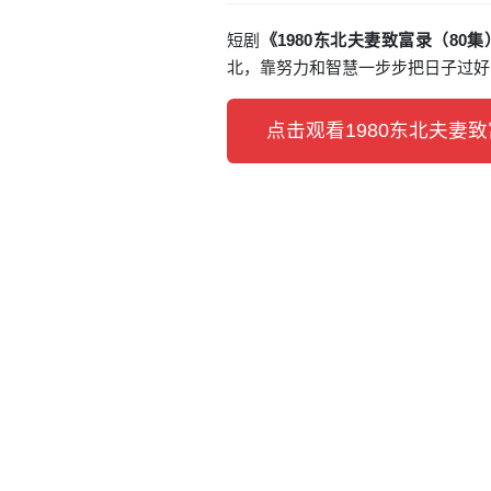
短剧
《1980东北夫妻致富录（80集
北，靠努力和智慧一步步把日子过好
点击观看1980东北夫妻致