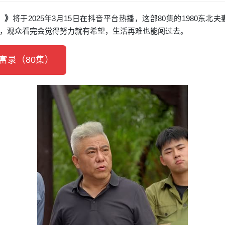
）》
将于2025年3月15日在抖音平台热播，这部80集的1980东北
，观众看完会觉得努力就有希望，生活再难也能闯过去。
富录（80集）