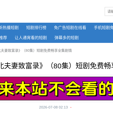
新热播短剧
短剧排行榜
免广告短剧在线看
手机短剧
推荐
让人通宵看的短剧
弹幕多的短剧
东北夫妻致富录》（80集）短剧免费畅享全集剧情
东北夫妻致富录》（80集）短剧免费
2026-07-08 02:13